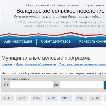
Официальный сайт муниципального образования
Володарское сельское поселение
Лужского муниципального района Ленинградской области
188288, Ленинградская обл., Лужский р-н, п. Володарское, д.3, кв.2
Телефон:
8 (813-72) 64-200
E-mail:
volodarskoe-sp@mail.ru
Администрация
Совет депутатов
Контрольно-сч
Муниципальные целевые программы
Главная
»
Муниципальное образование
»
Участие в целевых и иных програ
Информация об участии органа местного самоуправления в муни
Показать записи:
От:
До:
2010
2011
2012
2013
2014
2015
2016