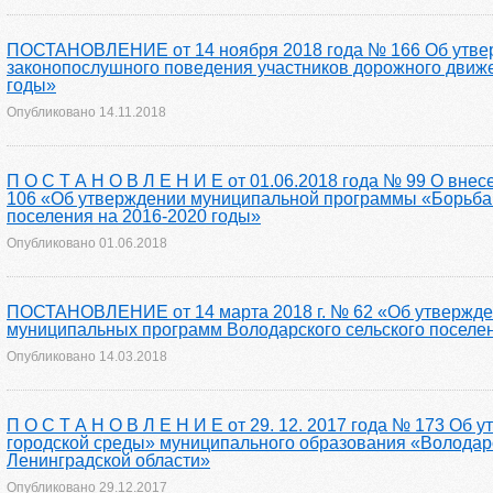
ПОСТАНОВЛЕНИЕ от 14 ноября 2018 года № 166 Об утве
законопослушного поведения участников дорожного движе
годы»
Опубликовано
14.11.2018
П О С Т А Н О В Л Е Н И Е от 01.06.2018 года № 99 О вне
106 «Об утверждении муниципальной программы «Борьба 
поселения на 2016-2020 годы»
Опубликовано
01.06.2018
ПОСТАНОВЛЕНИЕ от 14 марта 2018 г. № 62 «Об утвержден
муниципальных программ Володарского сельского поселе
Опубликовано
14.03.2018
П О С Т А Н О В Л Е Н И Е от 29. 12. 2017 года № 173 
городской среды» муниципального образования «Володар
Ленинградской области»
Опубликовано
29.12.2017