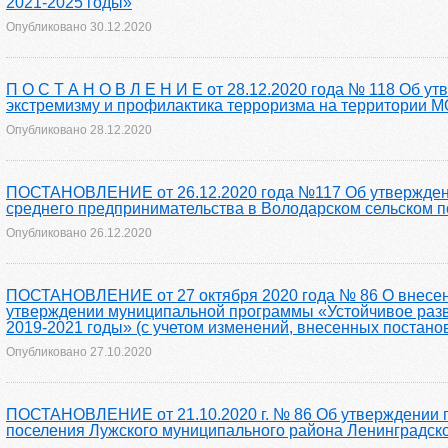
2021-2025 годы»
Опубликовано
30.12.2020
П О С Т А Н О В Л Е Н И Е от 28.12.2020 года № 118 Об
экстремизму и профилактика терроризма на территории М
Опубликовано
28.12.2020
ПОСТАНОВЛЕНИЕ от 26.12.2020 года №117 Об утверждени
среднего предпринимательства в Володарском сельском по
Опубликовано
26.12.2020
ПОСТАНОВЛЕНИЕ от 27 октября 2020 года № 86 О внесени
утверждении муниципальной программы «Устойчивое разви
2019-2021 годы» (с учетом изменений, внесенных постано
Опубликовано
27.10.2020
ПОСТАНОВЛЕНИЕ от 21.10.2020 г. № 86 Об утверждении п
поселения Лужского муниципального района Ленинградско