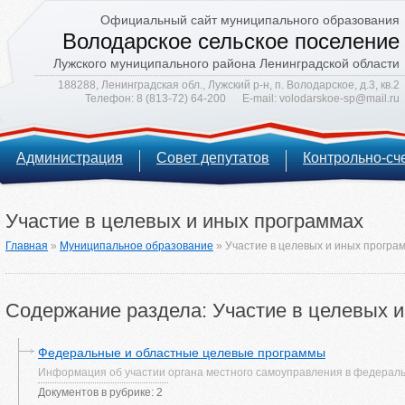
Официальный сайт муниципального образования
Володарское сельское поселение
Лужского муниципального района Ленинградской области
188288, Ленинградская обл., Лужский р-н, п. Володарское, д.3, кв.2
Телефон:
8 (813-72) 64-200
E-mail:
volodarskoe-sp@mail.ru
Администрация
Совет депутатов
Контрольно-сч
Участие в целевых и иных программах
Главная
»
Муниципальное образование
»
Участие в целевых и иных програ
Содержание раздела: Участие в целевых 
Федеральные и областные целевые программы
Информация об участии органа местного самоуправления в федераль
Документов в рубрике: 2