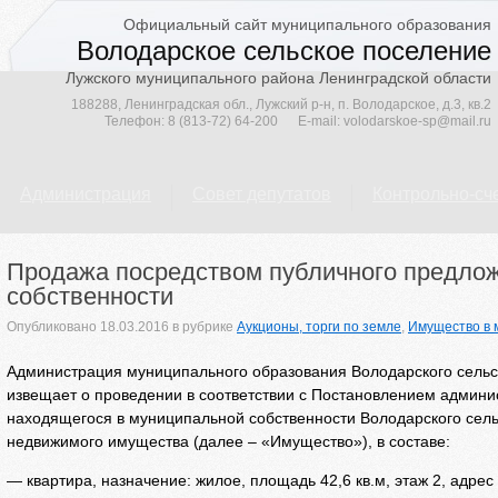
Официальный сайт муниципального образования
Володарское сельское поселение
Лужского муниципального района Ленинградской области
188288, Ленинградская обл., Лужский р-н, п. Володарское, д.3, кв.2
Телефон:
8 (813-72) 64-200
E-mail:
volodarskoe-sp@mail.ru
Администрация
Совет депутатов
Контрольно-сч
Продажа посредством публичного предло
собственности
Опубликовано
18.03.2016
в рубрике
Аукционы, торги по земле
,
Имущество в 
Администрация муниципального образования Володарского сельс
извещает о проведении в соответствии с Постановлением админи
находящегося в муниципальной собственности Володарского сель
недвижимого имущества (далее – «Имущество»), в составе:
— квартира, назначение: жилое, площадь 42,6 кв.м, этаж 2, адре